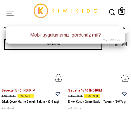
0
Yeni Gelenler
X
2763
Adet
Mobil uygulamamızı gördünüz mü?
Play Store >>>
FILTRELER
Sepette %40 İNDİRİM
Sepette %40 İNDİRİM
1.165,99
TL
699,59
TL
1.165,99
TL
699,59
TL
Erkek Çocuk Game Baskılı Takım - (3-6 Yaş)
Erkek Çocuk Game Baskılı Takım - (3-6 Yaş)
+
4
Renk
+
4
Renk