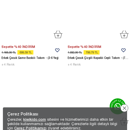
Sepette %40 İNDİRİM
Sepette %40 İNDİRİM
1.165,99
TL
699,59
TL
1.332,99
TL
799,79
TL
Erkek Çocuk Game Baskılı Takım - (3-6 Yaş)
Erkek Çocuk Çizgili Kapaklı Cepli Takım - (7-10 Yaş)
+
4
Renk
+
4
Renk
Çerez Politikası
Çerezler,
kiwikido.com
sitesini ve hizmetlerimizi daha etkin bir
şekilde kullanmamızı sağlamaktadır. Çerezlerle ilgili detaylı bilgi
için
Çerez Politikamızı
ziyaret edebilirsiniz.