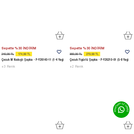
Sepette %30 İNDİRİM
Sepette %30 İNDİRİM
249,99
TL
174,99
TL
399,99
TL
279,99
TL
Çocuk M Nakışlı Şapka - P-Y26140-11 (1-4 Yaş)
Çocuk Figürlü Şapka - P-Y26210-01 (5-8 Yaş)
+
3
Renk
+
2
Renk