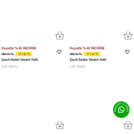
Sepette %40 İNDİRİM
Sepette %40 İNDİRİM
285,70
TL
171,42
TL
285,70
TL
171,42
TL
Çocuk Baskılı Desenli Patik
Çocuk Baskılı Desenli Patik
+
30
Renk
+
30
Renk