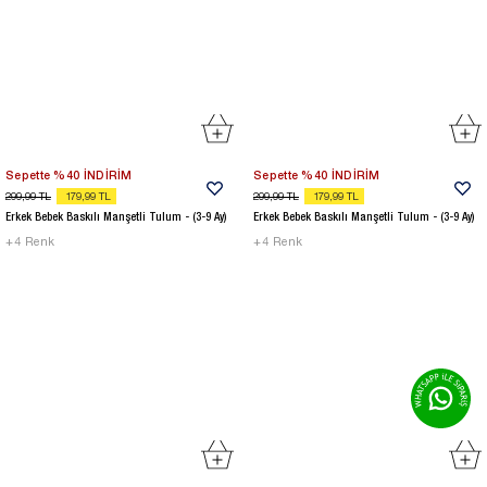
Sepette %40 İNDİRİM
Sepette %40 İNDİRİM
299,99
TL
179,99
TL
299,99
TL
179,99
TL
Erkek Bebek Baskılı Manşetli Tulum - (3-9 Ay)
Erkek Bebek Baskılı Manşetli Tulum - (3-9 Ay)
+
4
Renk
+
4
Renk