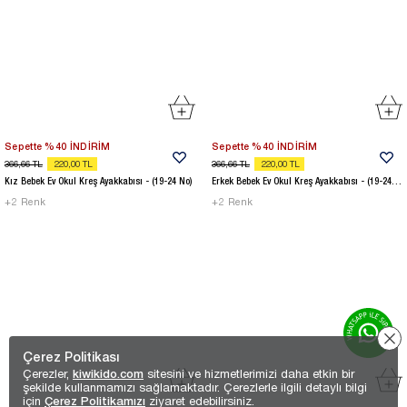
Sepette %40 İNDİRİM
Sepette %40 İNDİRİM
366,66
TL
220,00
TL
366,66
TL
220,00
TL
Kız Bebek Ev Okul Kreş Ayakkabısı - (19-24 No)
Erkek Bebek Ev Okul Kreş Ayakkabısı - (19-24 No)
+
2
Renk
+
2
Renk
Çerez Politikası
Çerezler,
kiwikido.com
sitesini ve hizmetlerimizi daha etkin bir
şekilde kullanmamızı sağlamaktadır. Çerezlerle ilgili detaylı bilgi
için
Çerez Politikamızı
ziyaret edebilirsiniz.