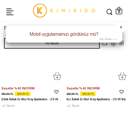
0
Bebek Giyim
X
481
Adet
Mobil uygulamamızı gördünüz mü?
Play Store >>>
FILTRELER
Sepette %40 İNDİRİM
Sepette %40 İNDİRİM
366,66
TL
220,00
TL
366,66
TL
220,00
TL
Erkek Bebek Ev Okul Kreş Ayakkabısı - (19-24 No)
Kız Bebek Ev Okul Kreş Ayakkabısı - (19-24 No)
+
2
Renk
+
2
Renk