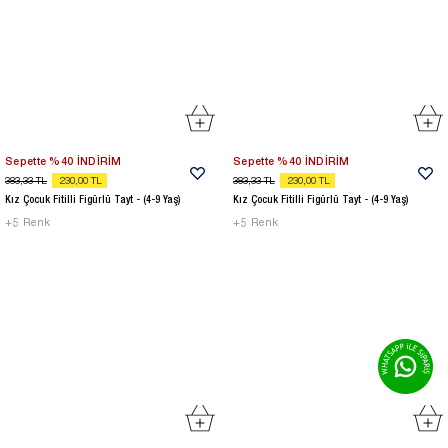
Sepette %40 İNDİRİM
Sepette %40 İNDİRİM
383,33
TL
230,00
TL
383,33
TL
230,00
TL
Kız Çocuk Fitilli Figürlü Tayt - (4-9 Yaş)
Kız Çocuk Fitilli Figürlü Tayt - (4-9 Yaş)
+
5
Renk
+
5
Renk